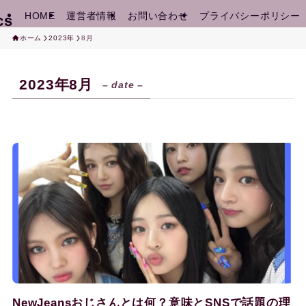
HOME
運営者情報
お問い合わせ
プライバシーポリシー
cs
ホーム
2023年
8月
2023年8月
– date –
NewJeansおじさんとは何？意味とSNSで話題の理