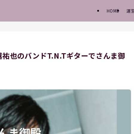
HOME
運
越祐也のバンドT.N.Tギターでさんま御