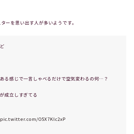
スターを思い出す人が多いようです。
ど
ある感じで一言しゃべるだけで空気変わるの何…？
が成立しすぎてる
…
pic.twitter.com/O5X7Klc2xP