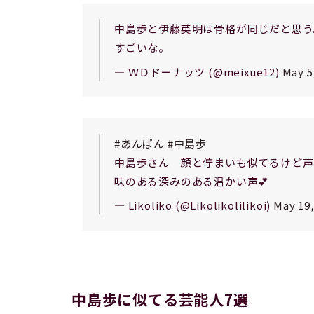
中島歩と伊藤英明は骨格が同じだと思う
すごいな。
— ＷＤドーナッツ (@meixue12)
May 5
#あんぱん
#中島歩
中島歩さん 顔と佇まいも似てるけど声
味のある深みのある温かい声💕
— Likoliko (@Likolikolilikoi)
May 19,
中島歩に似てる芸能人7選