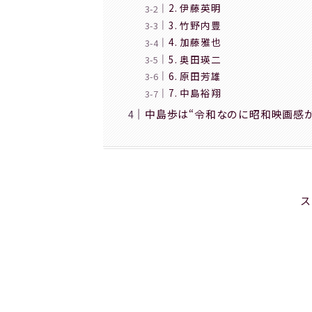
2. 伊藤英明
3. 竹野内豊
4. 加藤雅也
5. 奥田瑛二
6. 原田芳雄
7. 中島裕翔
中島歩は“令和なのに昭和映画感
ス